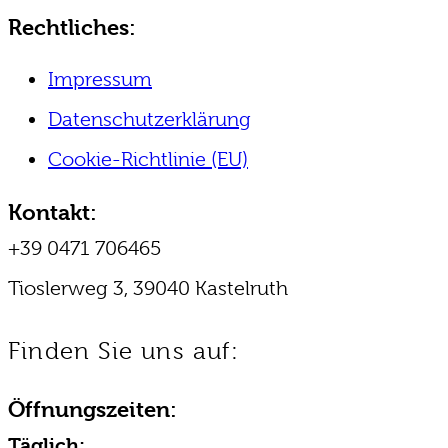
Rechtliches:
Impressum
Datenschutzerklärung
Cookie-Richtlinie (EU)
Kontakt:
+39 0471 706465
Tioslerweg 3, 39040 Kastelruth
Finden Sie uns auf:
Facebook
Instagram
E-
Öffnungszeiten:
page
page
Mail
opens
opens
page
Täglich: