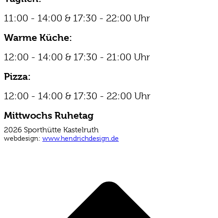
in
in
opens
new
new
in
11:00 - 14:00 & 17:30 - 22:00 Uhr
window
window
new
window
Warme Küche:
12:00 - 14:00 & 17:30 - 21:00 Uhr
Pizza:
12:00 - 14:00 & 17:30 - 22:00 Uhr
Mittwochs Ruhetag
2026 Sporthütte Kastelruth
webdesign:
www.hendrichdesign.de
t