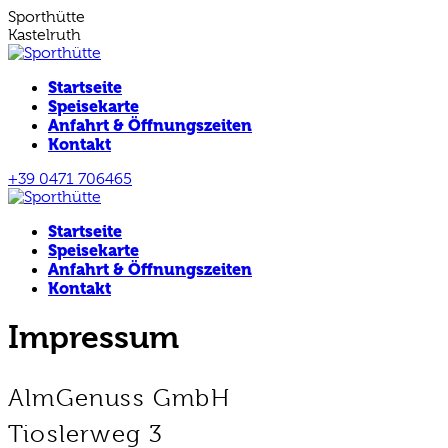
Zum
Sporthütte
Inhalt
Kastelruth
springen
Startseite
Speisekarte
Anfahrt & Öffnungszeiten
Kontakt
+39 0471 706465
E-
Facebook
Instagram
Mail
page
page
Startseite
page
opens
opens
opens
in
in
Speisekarte
in
new
new
Anfahrt & Öffnungszeiten
new
window
window
Kontakt
window
Impressum
AlmGenuss GmbH
Tioslerweg 3