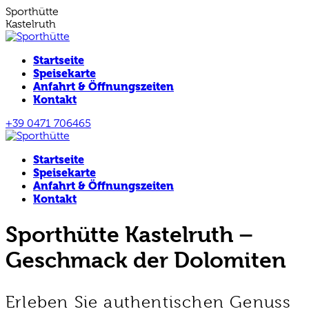
Zum
Sporthütte
Inhalt
Kastelruth
springen
Startseite
Speisekarte
Anfahrt & Öffnungszeiten
Kontakt
+39 0471 706465
E-
Facebook
Instagram
Mail
page
page
Startseite
page
opens
opens
opens
in
in
Speisekarte
in
new
new
Anfahrt & Öffnungszeiten
new
window
window
Kontakt
window
Sporthütte Kastelruth –
Geschmack der Dolomiten
Erleben Sie authentischen Genuss