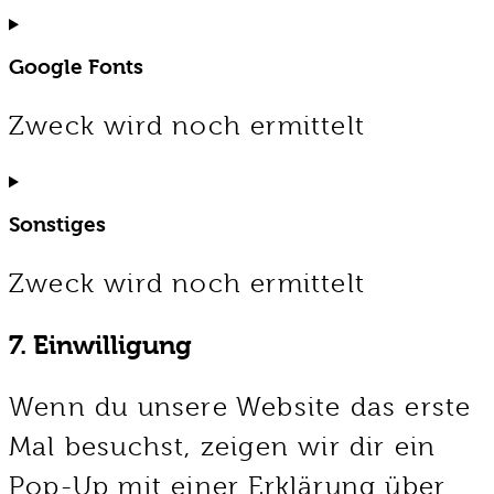
Consent
to
service
Google Fonts
adobe-
fonts
Zweck wird noch ermittelt
Consent
to
service
Sonstiges
google-
fonts
Zweck wird noch ermittelt
Consent
7. Einwilligung
to
service
sonstiges
Wenn du unsere Website das erste
Mal besuchst, zeigen wir dir ein
Pop-Up mit einer Erklärung über