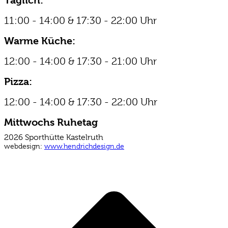
Täglich:
in
in
opens
new
new
in
11:00 - 14:00 & 17:30 - 22:00 Uhr
window
window
new
window
Warme Küche:
12:00 - 14:00 & 17:30 - 21:00 Uhr
Pizza:
12:00 - 14:00 & 17:30 - 22:00 Uhr
Mittwochs Ruhetag
2026 Sporthütte Kastelruth
webdesign:
www.hendrichdesign.de
t