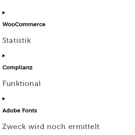
Consent
to
service
WooCommerce
ithemes-
security
Statistik
Consent
to
service
Complianz
woocommerce
Funktional
Consent
to
service
Adobe Fonts
complianz
Zweck wird noch ermittelt