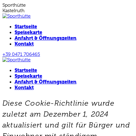
Zum
Sporthütte
Inhalt
Kastelruth
springen
Startseite
Speisekarte
Anfahrt & Öffnungszeiten
Kontakt
+39 0471 706465
E-
Facebook
Instagram
Mail
page
page
Startseite
page
opens
opens
opens
in
in
Speisekarte
in
new
new
Anfahrt & Öffnungszeiten
new
window
window
Kontakt
window
Diese Cookie-Richtlinie wurde
zuletzt am Dezember 1, 2024
aktualisiert und gilt für Bürger und