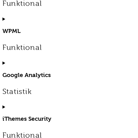
Funktional
Consent
to
service
WPML
wordpress
Funktional
Consent
to
service
Google Analytics
wpml
Statistik
Consent
to
service
iThemes Security
google-
analytics
Funktional