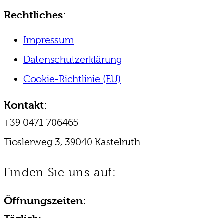
Rechtliches:
Impressum
Datenschutzerklärung
Cookie-Richtlinie (EU)
Kontakt:
+39 0471 706465
Tioslerweg 3, 39040 Kastelruth
Finden Sie uns auf:
Facebook
Instagram
E-
Öffnungszeiten:
page
page
Mail
opens
opens
page